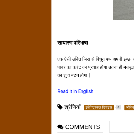
साधारण परिभाषा
एक ऐसी उक्ति जिस से विधुत पथ अपनी इच्छा अ
पावर का करंट का प्रवाह होगा उतना ही मजबूत
का शु व बटन होगा |
Read it in English
श्रेणियाँ
इलेक्ट्रिकल डिवाइस
भौति
4
COMMENTS