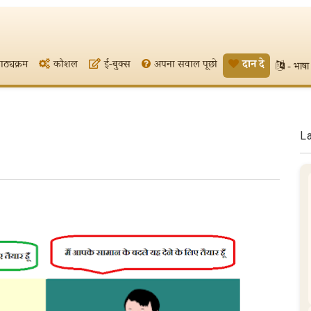
ाठ्यक्रम
कौशल
ई-बुक्स
अपना सवाल पूछो
दान दे
- भाषा 
L